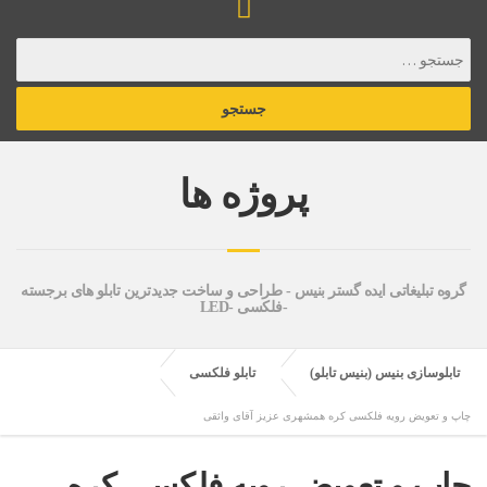
پروژه ها
گروه تبلیغاتی ایده گستر بنیس - طراحی و ساخت جدیدترین تابلو های برجسته
-فلکسی -LED
تابلوسازی بنیس (بنیس تابلو)
تابلو فلکسی
چاپ و تعویض رویه فلکسی کره همشهری عزیز آقای واثقی
چاپ و تعویض رویه فلکسی کره