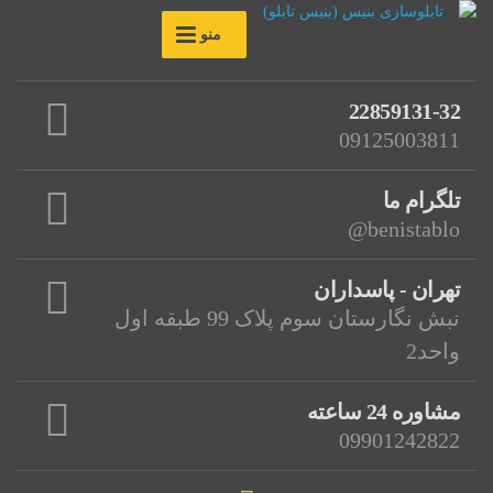
منو
22859131-32
09125003811
تلگرام ما
benistablo@
تهران - پاسداران
نبش نگارستان سوم پلاک 99 طبقه اول
واحد2
مشاوره 24 ساعته
09901242822