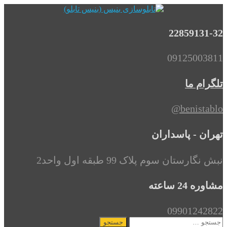
22859131-32
09125003811
تلگرام ما
benistablo@
تهران - پاسداران
نبش نگارستان سوم پلاک 99 طبقه اول واحد2
مشاوره 24 ساعته
09901242822
جستجو