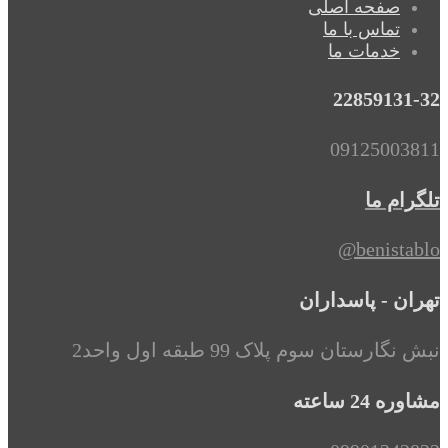
صفحه اصلی
تماس با ما
خدمات ما
22859131-32
09125003811
تلگرام ما
benistablo@
تهران - پاسداران
نبش نگارستان سوم پلاک 99 طبقه اول واحد2
مشاوره 24 ساعته