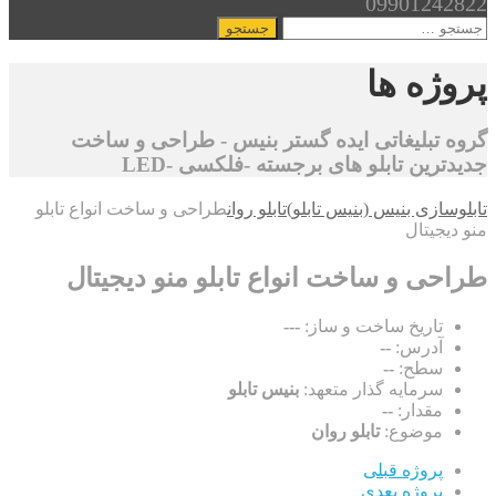
09901242822
جستجو
برای:
پروژه ها
گروه تبلیغاتی ایده گستر بنیس - طراحی و ساخت
جدیدترین تابلو های برجسته -فلکسی -LED
تابلوسازی بنیس (بنیس تابلو)
تابلو روان
طراحی و ساخت انواع تابلو
منو دیجیتال
طراحی و ساخت انواع تابلو منو دیجیتال
تاریخ ساخت و ساز:
---
آدرس:
--
سطح:
--
سرمایه گذار متعهد:
بنیس تابلو
مقدار:
--
موضوع:
تابلو روان
پروژه قبلی
پروژه بعدی