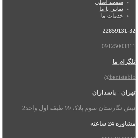
صفحه اصلی
تماس با ما
خدمات ما
22859131-32
09125003811
تلگرام ما
benistablo@
تهران - پاسداران
نبش نگارستان سوم پلاک 99 طبقه اول واحد2
مشاوره 24 ساعته