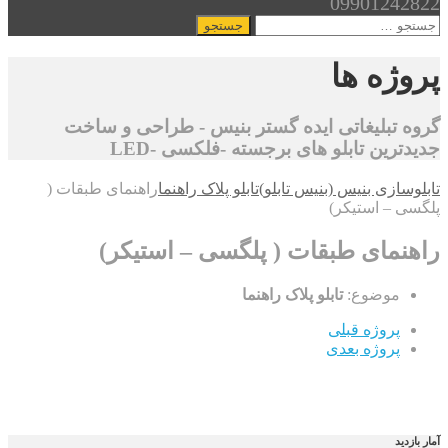
09901242822
جستجو
برای:
پروژه ها
گروه تبلیغاتی ایده گستر بنیس - طراحی و ساخت
جدیدترین تابلو های برجسته -فلکسی -LED
تابلوسازی بنیس (بنیس تابلو)
تابلو پلاک راهنما
راهنمای طبقات (
پلگسی – استیکر)
راهنمای طبقات ( پلگسی – استیکر)
موضوع:
تابلو پلاک راهنما
پروژه قبلی
پروژه بعدی
آمار بازدید