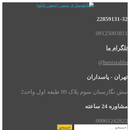
22859131-32
09125003811
تلگرام ما
benistablo@
تهران - پاسداران
نبش نگارستان سوم پلاک 99 طبقه اول واحد2
مشاوره 24 ساعته
09901242822
جستجو