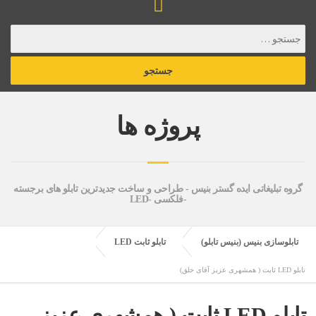
پروژه ها
گروه تبلیغاتی ایده گستر بنیس - طراحی و ساخت جدیدترین تابلو های برجسته
-فلکسی -LED
تابلوسازی بنیس (بنیس تابلو)
تابلو ثابت LED
تابلو LED ثابت ( همشهری عزیز آقای خلق)
تابلو LED ثابت ( همشهری عزیز