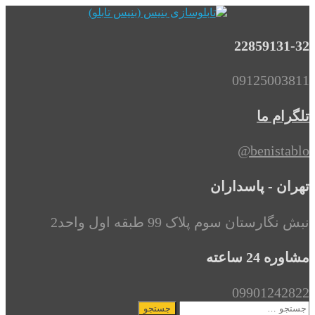
22859131-32
09125003811
تلگرام ما
benistablo@
تهران - پاسداران
نبش نگارستان سوم پلاک 99 طبقه اول واحد2
مشاوره 24 ساعته
09901242822
جستجو