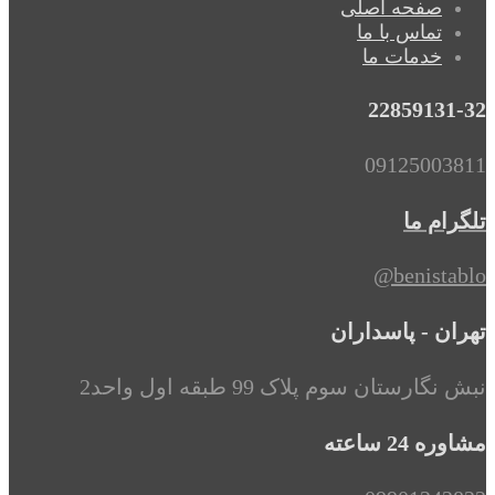
صفحه اصلی
تماس با ما
خدمات ما
22859131-32
09125003811
تلگرام ما
benistablo@
تهران - پاسداران
نبش نگارستان سوم پلاک 99 طبقه اول واحد2
مشاوره 24 ساعته