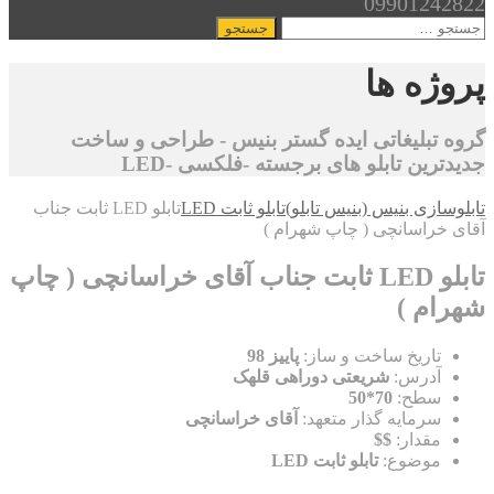
09901242822
جستجو
برای:
پروژه ها
گروه تبلیغاتی ایده گستر بنیس - طراحی و ساخت
جدیدترین تابلو های برجسته -فلکسی -LED
تابلوسازی بنیس (بنیس تابلو)
تابلو ثابت LED
تابلو LED ثابت جناب
آقای خراسانچی ( چاپ شهرام )
تابلو LED ثابت جناب آقای خراسانچی ( چاپ
شهرام )
تاریخ ساخت و ساز:
پاییز 98
آدرس:
شریعتی دوراهی قلهک
سطح:
70*50
سرمایه گذار متعهد:
آقای خراسانچی
مقدار:
$$
موضوع:
تابلو ثابت LED