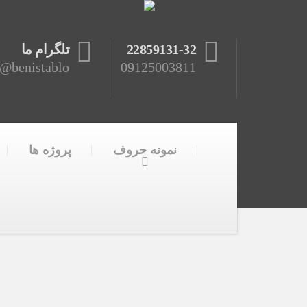
22859131-32
تلگرام ما
benistablo@
09125003811
نمونه حروف
پروژه ها