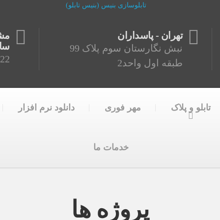
تهران - پاسداران
ساع
نبش نگارستان سوم پلاک 99
22
طبقه اول واحد2
تابلو و پلاک
مهر فوری
دانلود نرم افزار
خدمات ما
پروژه ها