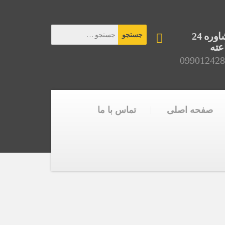
مشاوره 24
ته
099012428
صفحه اصلی
تماس با ما