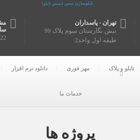
تهران - پاسداران
ساع
نبش نگارستان سوم پلاک 99
22
طبقه اول واحد2
تابلو و پلاک
مهر فوری
دانلود نرم افزار
خدمات ما
پروژه ها