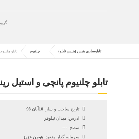
گروه
تابلوسازی بنیس (بنیس تابلو)
چلنیوم
تابلو چلنیوم
تابلو چلنیوم پانچی و استیل ری
تاریخ ساخت و ساز:
10آبان 98
آدرس:
میدان نیلوفر
سطح:
---
سرمایه گذار متعهد:
هومن عزیز