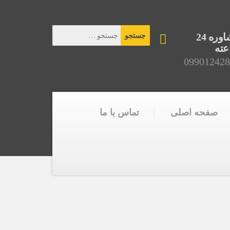
مشاوره 24
ته
099012428
صفحه اصلی
تماس با ما