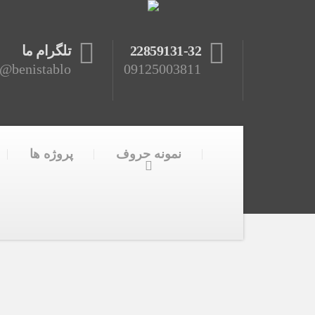
22859131-32
تلگرام ما
benistablo@
09125003811
نمونه حروف
پروژه ها