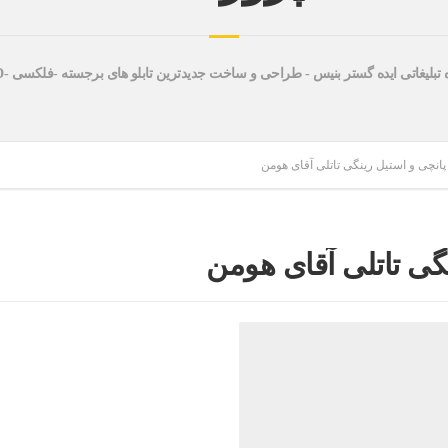
 تبلیغاتی ایده گستر بنیس - طراحی و ساخت جدیدترین تابلو های برجسته -فلکسی -LED
 پانچی و استیل رینگی تاتلی آقای هومن
نگی تاتلی آقای هومن