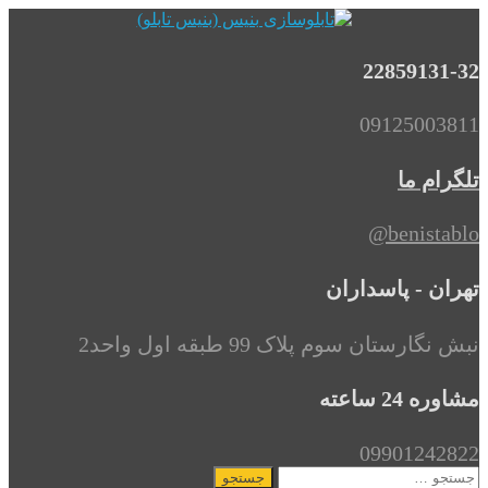
22859131-32
09125003811
تلگرام ما
benistablo@
تهران - پاسداران
نبش نگارستان سوم پلاک 99 طبقه اول واحد2
مشاوره 24 ساعته
09901242822
جستجو