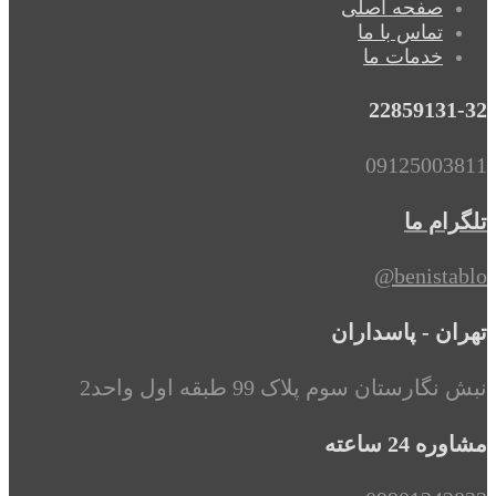
صفحه اصلی
تماس با ما
خدمات ما
22859131-32
09125003811
تلگرام ما
benistablo@
تهران - پاسداران
نبش نگارستان سوم پلاک 99 طبقه اول واحد2
مشاوره 24 ساعته