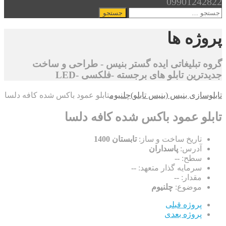
09901242822
جستجو
برای:
پروژه ها
گروه تبلیغاتی ایده گستر بنیس - طراحی و ساخت
جدیدترین تابلو های برجسته -فلکسی -LED
تابلوسازی بنیس (بنیس تابلو)
چلنیوم
تابلو عمود باکس شده کافه دلسا
تابلو عمود باکس شده کافه دلسا
تاریخ ساخت و ساز:
تابستان 1400
آدرس:
پاسداران
سطح:
--
سرمایه گذار متعهد:
--
مقدار:
--
موضوع:
چلنیوم
پروژه قبلی
پروژه بعدی