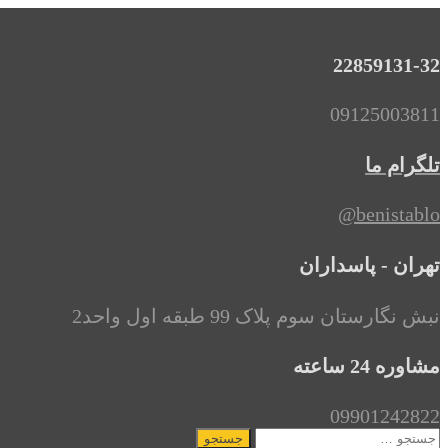
22859131-32
09125003811
تلگرام ما
benistablo@
تهران - پاسداران
نبش نگارستان سوم پلاک 99 طبقه اول واحد2
مشاوره 24 ساعته
09901242822
جستجو