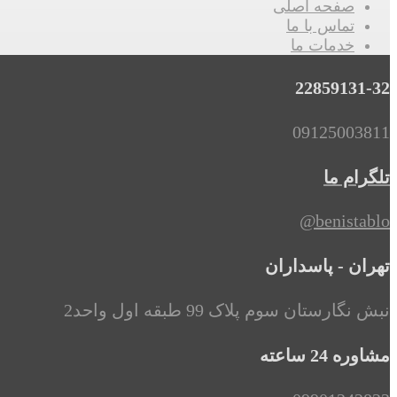
صفحه اصلی
تماس با ما
خدمات ما
22859131-32
09125003811
تلگرام ما
benistablo@
تهران - پاسداران
نبش نگارستان سوم پلاک 99 طبقه اول واحد2
مشاوره 24 ساعته