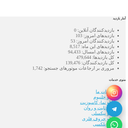
آمار بازدید
بازدیدکنندگان آنلاین:
0
بازدیدهای امروز:
103
بازدیدکنندگان امروز:
53
بازدیدهای این ماه:
8,517
بازدیدهای امسال:
94,433
کل بازدیدها:
479,644
کل بازدیدکنند‌گان:
139,476
مروری بر ارجاعات موتورهای جستجو:
1,742
منوی خدمات
خدمات ما
تابلو چلنیوم
تابلو نما- کامپوزیت
تابلو ثابت و روان
تابلو پیکسلی
تابلو حروف فلزی
تابلو پلکسی