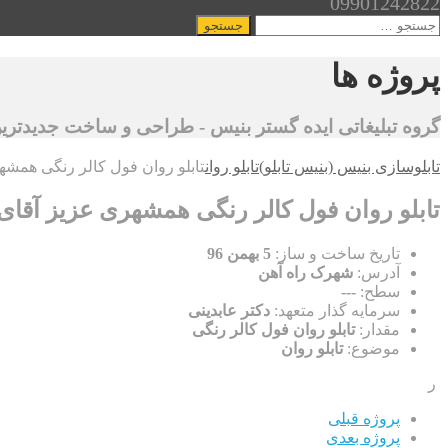
09901242822
جستجو
برای:
پروژه ها
گروه تبلیغاتی ایده گستر بنیس - طراحی و ساخت جدیدترین ت
تابلوسازی بنیس (بنیس تابلو)
تابلو روان
تابلو روان فول کالر رنگی همشه
تابلو روان فول کالر رنگی همشهری عزیز آقای 
تاریخ ساخت و ساز:
5 بهمن 96
آدرس:
شهرک راه آهن
سطح:
---
سرمایه گذار متعهد:
دکتر عابدینی
مقدار:
تابلو روان فول کالر رنگی
موضوع:
تابلو روان
ر
پروژه قبلی
پروژه بعدی