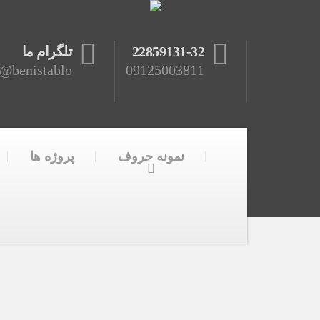
22859131-32
تلگرام ما
benistablo@
09125003811
نمونه حروف
پروژه ها