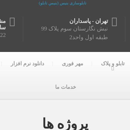
تهران - پاسداران
ساع
نبش نگارستان سوم پلاک 99
22
طبقه اول واحد2
تابلو و پلاک
مهر فوری
دانلود نرم افزار
خدمات ما
پروژه ها