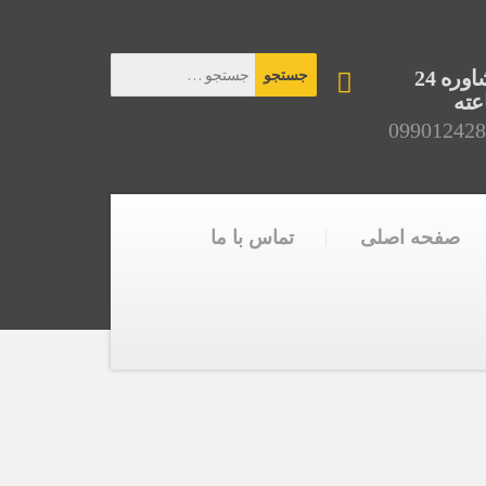
مشاوره 24
ته
099012428
صفحه اصلی
تماس با ما