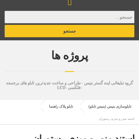
پروژه ها
گروه تبلیغاتی ایده گستر بنیس - طراحی و ساخت جدیدترین تابلو های برجسته
-فلکسی -LED
تابلوسازی بنیس (بنیس تابلو)
تابلو پلاک راهنما
استند منو رو میزی رستوران
استند منو رو میزی رستوران