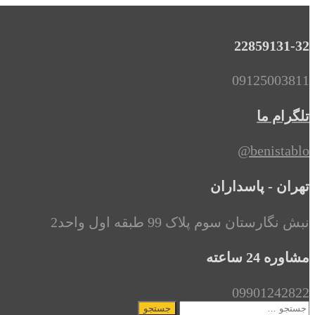
22859131-32
09125003811
تلگرام ما
benistablo@
تهران - پاسداران
نبش نگارستان سوم پلاک 99 طبقه اول واحد2
مشاوره 24 ساعته
09901242822
جستجو