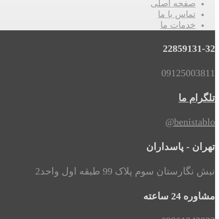
صفحه اصلی
تماس با ما
خدمات ما
22859131-32
09125003811
تلگرام ما
benistablo@
تهران - پاسداران
نبش نگارستان سوم پلاک 99 طبقه اول واحد2
مشاوره 24 ساعته