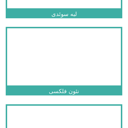
لبه سوئدی
.
نئون فلکسی