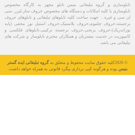
وسازی و گروه تبلیغاتی بنیس تابلو مجهز به کارگاه مخصوص
سازی با کلیه امکانات و دستگاه های مخصوص حروف ساز،لیزر ،سی
 و غیره… جهت ساخت کلیه تابلوهای تبلیغاتی و تابلوهای حروف
ته،حروف چلنیوم،حروف پلاستیک،حروف استیل نور مخفی (پایه
ندریک)،حروف برنجی،حروف برجسته ترکیبی،تابلوهای فلکسی و
زیت در خدمت مشتریان و همکاران محترم تابلوساز و شرکت های
اتی می باشد.
گروه تبلیغاتی ایده گستر
س
بوده و هرگونه کپی برداری پیگرد قانونی به همراه خواهد داشت.