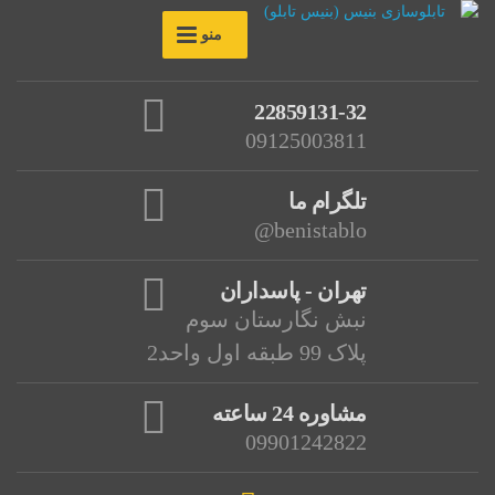
منو
22859131-32
09125003811
تلگرام ما
benistablo@
تهران - پاسداران
نبش نگارستان سوم
پلاک 99 طبقه اول واحد2
مشاوره 24 ساعته
09901242822