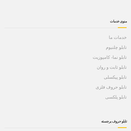
خدمات
ت ما
 چلنیوم
 نما- کامپوزیت
 ثابت و روان
 پیکسلی
و حروف فلزی
 پلکسی
حروف برجسته