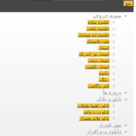
منو
نمونه حروف
چلنیوم ساده
چلنیوم پانچی
چلنیوم لبه سوئدی
نئون پلاستیک
استیل
استیل نور اندریک
استیل دوغی
استیل پلکسی
وکیوم
رینگی
لاس وگاسی
پروژه ها
تابلو و پلاک
تابلو راهنما طبقات
تابلو درب واحد
تابلو علائم هشدار
مهر فوری
دانلود نرم افزار