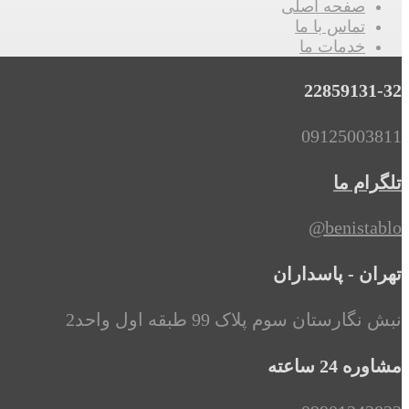
صفحه اصلی
تماس با ما
خدمات ما
22859131-32
09125003811
تلگرام ما
benistablo@
تهران - پاسداران
نبش نگارستان سوم پلاک 99 طبقه اول واحد2
مشاوره 24 ساعته