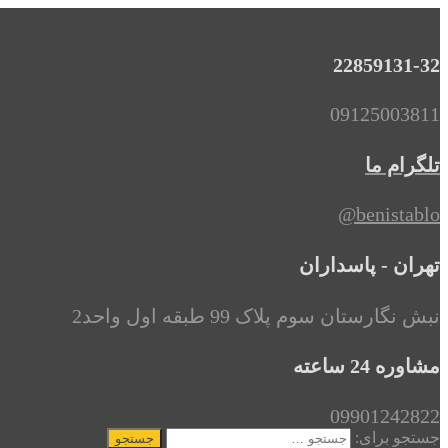
22859131-32
09125003811
تلگرام ما
benistablo@
تهران - پاسداران
نبش نگارستان سوم پلاک 99 طبقه اول واحد2
مشاوره 24 ساعته
09901242822
جستجو برای: